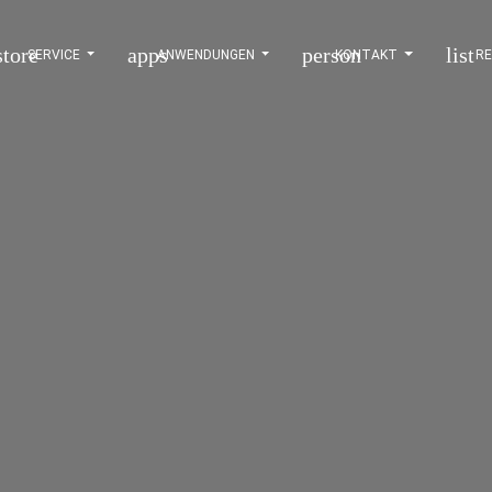
store
apps
person
list
SERVICE
ANWENDUNGEN
KONTAKT
RE